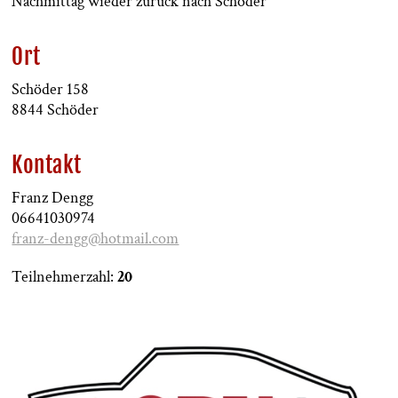
Nachmittag wieder zurück nach Schöder
Ort
Schöder 158
8844 Schöder
Kontakt
Franz Dengg
06641030974
franz-dengg@hotmail.com
Teilnehmerzahl:
20