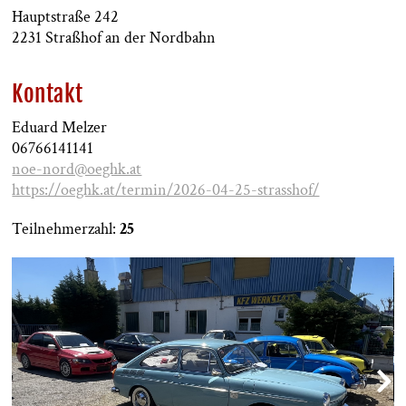
Hauptstraße 242
2231 Straßhof an der Nordbahn
Kontakt
Eduard Melzer
06766141141
noe-nord@oeghk.at
https://oeghk.at/termin/2026-04-25-strasshof/
Teilnehmerzahl:
25