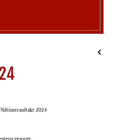
024
Oldtimerauftakt 2024
estens gesorgt.