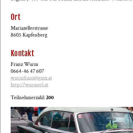
Ort
Mariazellerstrasse
8605 Kapfenberg
Kontakt
Franz Wurm
0664-46 47 607
wurmfranz@gmx.at
http://wurmerl.at
Teilnehmerzahl:
200